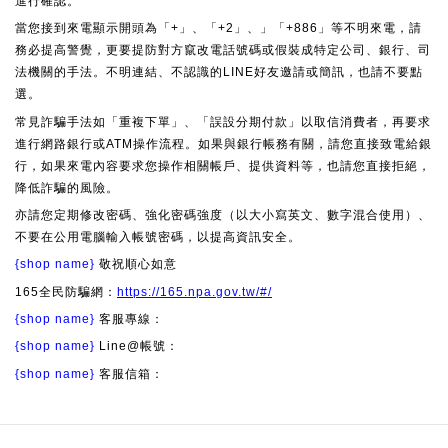
進行確認。
當您接到來電顯示開頭為「+」、「+2」、」「+886」等不明來電，請
務必提高警覺，更要提防對方竄改電話號碼或假裝成特定公司、銀行、司
法機關的手法。不明連結、不認識的LINE好友邀請或簡訊，也請不要點
選。
常見詐騙手法如「重複下單」、「誤設分期付款」以取信消費者，再要求
進行網路銀行或ATM操作流程。如果與銀行帳務有關，請您直接致電給銀
行，如果來電內容要求您操作相關帳戶、提供資料等，也請您直接拒絕，
降低詐騙的風險。
亦請您定期修改密碼、強化密碼強度（以大小寫英文、數字混合使用）、
不要在公用電腦輸入帳號密碼，以提高資訊安全。
{shop name}
敬祝順心如意
165全民防騙網：
https://165.npa.gov.tw/#/
{shop name}
客服專線：
{shop name}
Line@帳號：
{shop name}
客服信箱：