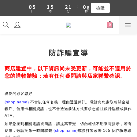
1
6
2
6
3
2
1
7
0
5
:
1
5
:
2
1
:
0
6
吉伊卡哇 新品上市88折+滿件贈零錢包(隨機)
搶購
日
時
分
秒
4
0
4
1
0
5
3
3
0
4
吉伊卡哇 新品上市88折+滿件贈零錢包(隨機)
2
2
3
1
1
2
0
0
1
0
防詐騙宣導
商店建置中，以下資訊尚未受更新，可能並不適用於
您的購物體驗；若有任何疑問請與店家聯繫確認。
親愛的顧客您好
{shop name}
不會以任何名義、理由透過簡訊、電話向您索取相關金融
帳戶、信用卡相關資訊，也不會透過前述方式要求您前往銀行臨櫃或操作
ATM。
如果您接到相關電話或簡訊，請提高警覺，切勿輕信不明來電指示，若有
疑慮，敬請於第一時間聯繫
{shop name}
或撥打警政署 165 反詐騙專線