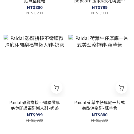
底氣墊拖鞋
popcorn 玉米&米花萌臉休
閒鞋懶人鞋不彎腰鞋-杏
NT$880
NT$799
NT$1,280
NT$1,980
Paidal 恐龍拼接不彎腰微厚
Paidal 荷葉牛仔厚底一片式
底休閒樂福鞋懶人鞋-奶茶
美型涼拖鞋-藕芋紫
NT$999
NT$880
NT$1,980
NT$1,280