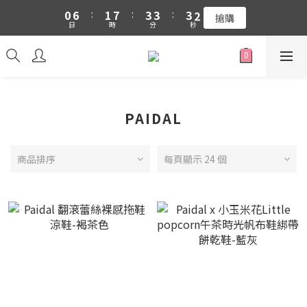
1
7
2
8
4
4
4
3
0
6
:
1
7
:
3
3
:
3
2
吉伊卡哇 新品上市88折+滿件贈零錢包(隨機)
搶購
日
時
分
秒
5
0
6
2
2
2
1
4
5
1
1
1
0
吉伊卡哇 新品上市88折+滿件贈零錢包(隨機)
3
4
0
0
0
2
3
1
2
0
1
PAIDAL
0
商品排序
每頁顯示 24 個