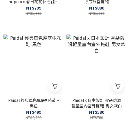
popcorn 春日花花休閒鞋懶
厚底氣墊拖鞋
人鞋不彎腰鞋-綠
NT$799
NT$880
NT$1,980
NT$1,280
Paidal 經典單色厚底帆布鞋-
Paidal x 日本設計 雲朵防滑
黑色
輕量室內室外拖鞋-男女款白
NT$499
NT$580
NT$2,280
NT$780