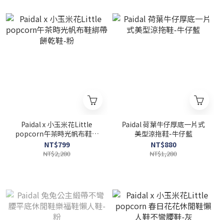
Paidal x 小玉米花Little
Paidal 荷葉牛仔厚底一片式
popcorn午茶時光帆布鞋綁
美型涼拖鞋-牛仔藍
帶餅乾鞋-粉
NT$799
NT$880
NT$2,280
NT$1,280