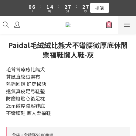
1
7
2
5
3
8
3
8
0
6
:
1
4
:
2
7
:
2
7
吉伊卡哇 新品上市88折+滿件贈零錢包(隨機)
搶購
日
時
分
秒
5
0
3
1
6
1
6
4
2
0
5
0
5
吉伊卡哇 新品上市88折+滿件贈零錢包(隨機)
3
1
4
4
2
0
3
3
1
2
2
Paidal毛絨絨比熊犬不彎腰微厚底休閒
0
1
1
樂福鞋懶人鞋-灰
0
0
毛茸茸療癒比熊犬
質感直紋絨選布
熱銷回歸 好穿秘訣
透氣真皮足弓鞋墊
防磨腳貼心後足枕
2cm微厚減壓鞋底
不彎腰鞋 懶人樂福鞋
全店，全館滿$800免運