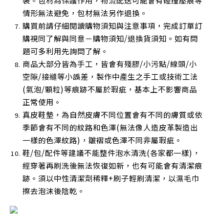
裝。包材為保護作用，物流配送可能會有碰撞壓痕等
情形無法避免，包材無法另作退換。
購買前請仔細閱讀購物須知與注意事項，完成訂單訂
購視同了解與同意－購物須知/退換貨須知。如有問
題可多利用先詢問了解。
商品大部分皆為手工，皆會有殘膠/小污點/線頭/小
空隙/接縫等小誤差，製作中產生之手工或技術工法
(氣泡/顆粒)等痕跡不屬於瑕疵，基本上不影響商品
正常使用
。
真皮鞋墊，為自然皮膚不同位置會有不同的膚質或依
季節會有不同的紋路和色澤(無法像人造皮革製造出
一樣的色澤紋路)，皺褶或色澤不同非屬瑕疵。
鞋/包/配件等建議不能整件泡水清洗(各家都一樣)，
經穿著再刷洗後無法恢復如新，也有可能會有清潔痕
跡。須以中性清潔劑稀釋+刷子輕刷清潔，以濕毛巾
擦去泡沫後陰乾
。