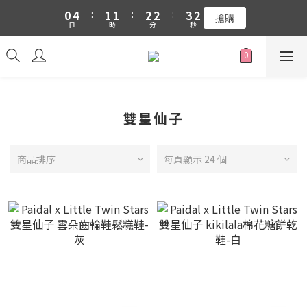
1
5
2
2
3
3
4
3
0
4
:
1
1
:
2
2
:
3
2
吉伊卡哇 新品上市88折+滿件贈零錢包(隨機)
搶購
日
時
分
秒
3
0
0
1
1
2
1
2
0
0
1
0
吉伊卡哇 新品上市88折+滿件贈零錢包(隨機)
1
0
0
雙星仙子
商品排序
每頁顯示 24 個