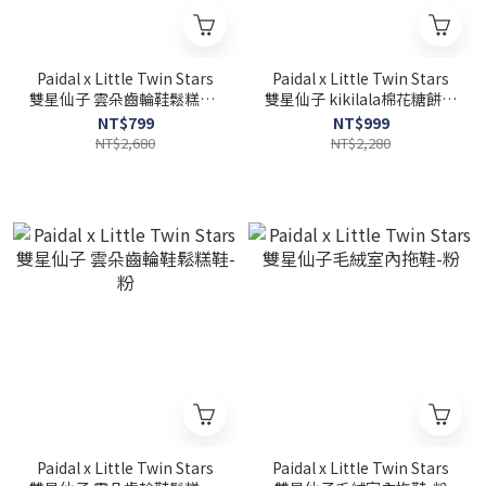
Paidal x Little Twin Stars
Paidal x Little Twin Stars
雙星仙子 雲朵齒輪鞋鬆糕鞋-
雙星仙子 kikilala棉花糖餅乾
灰
鞋-白
NT$799
NT$999
NT$2,680
NT$2,280
Paidal x Little Twin Stars
Paidal x Little Twin Stars