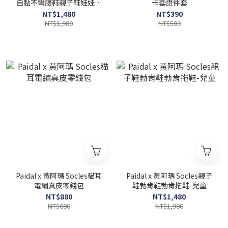
自黏不彎腰鞋親子鞋娃娃鞋
卡套證件套
帆布鞋-兒童
NT$1,480
NT$390
NT$1,980
NT$580
Paidal x 黃阿瑪 Socles貓耳
Paidal x 黃阿瑪 Socles親子
電繡真皮零錢包
鞋勃肯鞋勃肯拖鞋-兒童
NT$880
NT$1,480
NT$880
NT$1,980