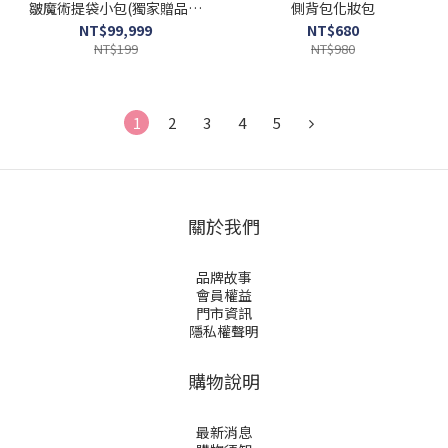
皺魔術提袋小包(獨家贈品，
側背包化妝包
不另販售)
NT$99,999
NT$680
NT$199
NT$980
1
2
3
4
5
關於我們
品牌故事
會員權益
門市資訊
隱私權聲明
購物說明
最新消息