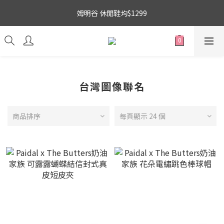
3
7
4
3
8
5
5
3
吉伊卡哇 新品上市88折+滿件贈零錢包(隨機)
姆明谷 休閒鞋均$1299
2
6
3
2
7
4
4
2
1
5
2
1
6
3
3
1
0
4
:
1
0
:
5
2
:
2
0
搶購
日
時
分
秒
3
0
4
1
1
2
3
0
0
吉伊卡哇 新品上市88折+滿件贈零錢包(隨機)
1
2
0
1
台灣圖像聯名
0
商品排序
每頁顯示 24 個