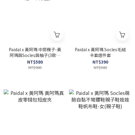
Paidal x 黃阿瑪 中筒襪子-黃
Paidal x 黃阿瑪 Socles毛絨
阿瑪與Socles與柚子(3款一
卡套證件套
組，不分售)
NT$580
NT$390
NT$980
NT$580