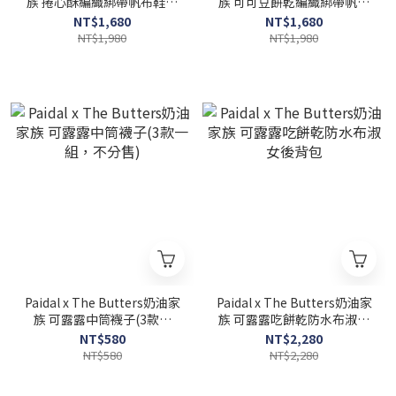
族 捲心酥編織綁帶帆布鞋餅
族 可可豆餅乾編織綁帶帆布
乾鞋-玫瑰奶茶
鞋餅乾鞋-米杏
NT$1,680
NT$1,680
NT$1,980
NT$1,980
Paidal x The Butters奶油家
Paidal x The Butters奶油家
族 可露露中筒襪子(3款一
族 可露露吃餅乾防水布淑女
組，不分售)
後背包
NT$580
NT$2,280
NT$580
NT$2,280