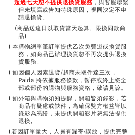
超過七天恕不提供退換貨服務
，與客服聯繫
但未填寫或告知特殊原因，視同決定不申
請退換貨。
(
商品送達日以取貨當天起算、限換同款商
)
品
l
本購物網單筆訂單提供乙次免費退或換貨服
務，如商品已辦理換貨恕不再次提供退換
貨服務。
/
l
如因個人因素退貨
超商未取件達三次，
Paidal
將依據服務條款，暫停或終止您全
部或部份的購物與服務資格，敬請見諒。
l
如外箱與購物須知提醒
，開箱皆須錄影
，若
商品有疑慮或缺件
，為確保雙方權益皆以
錄影為憑證
，未提供開箱影片恕無法提供
退換
。
l
若因訂單量大，人員有漏寄/誤放，提供完整