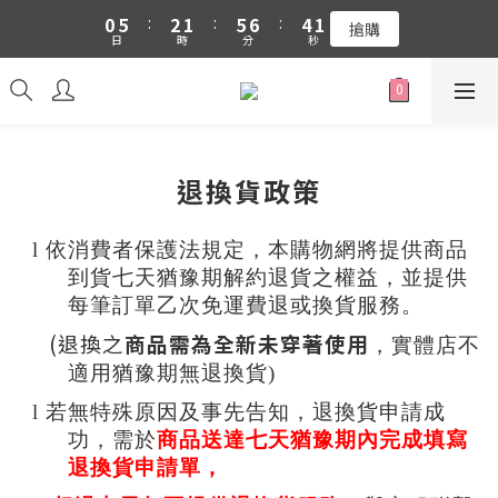
1
6
3
2
6
7
5
1
0
5
:
2
1
:
5
6
:
4
0
吉伊卡哇 新品上市88折+滿件贈零錢包(隨機)
搶購
日
時
分
秒
4
1
0
4
5
3
3
0
3
4
2
吉伊卡哇 新品上市88折+滿件贈零錢包(隨機)
2
2
3
1
1
1
2
0
0
0
1
0
退換貨政策
l
依消費者保護法規定，本購物網將提供商品
到貨七天猶豫期解約退貨之權益
，並提供
每筆訂單
乙
次免運費退或換貨服務
。
(退換之
商品需為全新未穿著使用
，實體店不
適用猶豫期無退換貨
)
l
若無特殊原因及事先告知，退換貨申請成
功，需於
商品送達七天猶豫期內完成填寫
退換貨申請單，