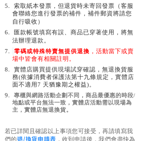
5.
索取紙本發票，但退貨時未寄回發票（客服
會聯絡您進行發票的補件，補件郵資將請您
自行吸收）
6.
匯款帳號填寫有誤、商品已穿著使用，將無
法辦理退款。
零碼或特殊特賣無提供退換
7.
，活動當下或賣
場中皆會有相關註明
。
8. 實體店購買提供現場試穿確認
，無退換貨服
務
(依據消費者保護法第十九條規定，實體店
面不適用7 天猶豫期之權益)
。
9.
專櫃與網路活動企劃不同，商品最優惠的時段/
地點或平台無法一致，實體店活動需以現場為
主，實體店無退換貨。
若已詳閱且確認以上事項您可接受，再請填寫我
退/
換貨申請表
們的
，收到申請後，我們會盡快為