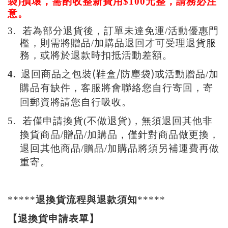
袋)損壞，需酌收整新費用$100元整，請務必注
意。
3.
若為部分退貨
後
，訂單未達免運/活動優惠門
檻
，
則需將贈品/加購品退回才可受理退貨服
務，或將於退款時扣抵活動差額。
(
/
)
4.
退回商品之包裝
鞋盒
防塵袋
或活動贈品/加
購品有缺件，客服將會聯絡您自行寄回，寄
回郵資將請您自行吸收。
5. 若僅申請換貨(不做退貨)
，無須退回
其他非
換貨商品/
贈品
/加購品
，僅針對商品做更換
，
退回其他商品/贈品
/加購品
將須另補運費再做
重寄
。
*****
退換貨流程與退款須知
*****
【
退
換貨申請表單】