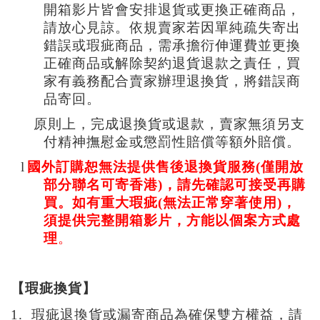
開箱影片皆會安排退貨或更換正確商品，
請放心見諒。
依規賣家若因單純疏失寄出
錯誤或瑕疵商品，需承擔衍伸運費並更換
正確商品或解除契約退貨退款之責任，買
家有義務配合賣家辦理退換貨，將錯誤商
品寄回。
原則上，完成退換貨或退款，賣家無須另支
付精神撫慰金或懲罰性賠償等額外賠償。
l
國外訂購恕無法提供售後退換貨服務(僅開放
部分聯名可寄香港)
，請先確認可接受再購
買
。如有重大瑕疵(無法正常穿著使用
)
，
須提供完整開箱影片
，
方能以個案方式處
理
。
【
瑕疵換貨
】
1.
瑕疵退換貨或漏寄商品為確保雙方權益
，請