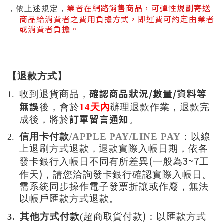
業者在網路銷售商品，可彈性規劃寄送
，依上述規定，
商品給消費者之費用負擔方式，即運費可約定由業者
或消費者負擔。
【退款方式】
確認商品狀況
/
數量
/
資料等
收到退貨商品，
1.
無誤
後
，會於
14
天內
辦理退款作業，退款完
訂單留言通知
成後，將於
。
信用卡付款
/
APPLE PAY/LINE PAY
：以線
2.
上退刷方式退款
，
退款實際入帳日期，依各
(
3~7
發卡銀行入帳日不同有所差異
一般為
工
)
作天
，
請您洽詢發卡銀行確認實際入帳日。
需系統同步操作電子發票折讓或作廢
，
無法
以帳戶匯款方式退款
。
)
其他方式付款
(
超商取貨付款
：以匯款方式
3.