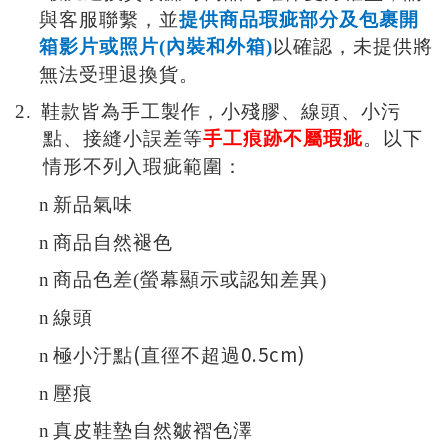
與客服聯繫，並
提供商品瑕疵部分及包裹開
箱影片或照片(內裝和外箱)
以確認，未提供將
無法受理退換貨。
2.
鞋款皆為手工製作，小殘膠、線頭、小污
點、接縫小誤差等
手工痕跡不屬瑕疵
。以下
情形不列入瑕疵範圍：
n
新品氣味
n
商品自然褪色
n
商品色差(螢幕顯示或認知差異)
n
線頭
(
0.5cm)
n
極小汙點
直徑不超過
n
壓痕
n
真皮鞋墊自然皺褶色澤