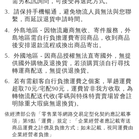
需另私訊詢問
，
可接受再選此方式
。
3.
請保持手機暢通，避免物流人員無法與您聯
繫
，而延誤退貨申請時間。
-
4.
外島地區
因物流廠商無收、寄件服務，外
島地區需自行負擔運費寄回商品，收到商品
後安排退款流程或換出商品寄出。
5.
外國地區
-
因商品授權無法直寄國外
，無
提
供國外購物及退換貨
，若須購買須自行尋找
轉運商配送
，無提供退換貨
。
6. 若有需顧客自行負擔運費之個案，
單趟運費
超取70元/宅配90元
，運費皆非我方收取，為
轉物流配送代收(零碼與特殊特賣賣場皆會註
明除重大瑕疵無退換貨)。
依經濟部公告「零售業等網路交易定型化契約應記載事
項」第9點「運費」規定：「企業經營者應記載寄送
商品運費之計價及負擔方式；如未記載，視同運費由
企業經營者負擔」