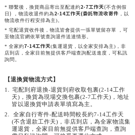
2-7
工作天
(
* 聯繫後
，
換貨商品寄出至配達約
不含例假
)
2-14
工作天(委託物流收寄件
日
，物流收退件約為
，以
物流收件行程安排為主)
。
* 宅配退貨收件後
，
物流皆會提供一張單號留存單
，可
至物流官網依單號查詢退件送達情形
。
7-14工作天
*
全家約
(集運退貨
，以全家安排為主)
，
非
店到店
，全家目前無提供客戶端查詢配送進度
，可私訊
詢問
。
【
退
換貨物流方式】
1.
宅配到府退換-
退貨到府收取包裏(2-14工作
天)，換貨為現場交換包裹(2-7工作天)，地址
皆以退換貨申請表單填寫為主。
2.
全家自行寄件-
配送時間較長約7-14
工作天
(不含退款工作天)
，
非店到店
，
為全家物流集
運退貨
，全家目前無提供客戶端查詢
，查詢