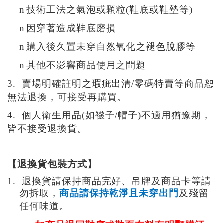
n
技術工法之氣泡或顆粒(鞋底或鞋墊等)
n
因穿著造成鞋底磨損
n
購入後久置未穿自然氧化之褪色脫膠等
n
其他不影響商品使用之問題
3.
賣場明確註明之
瑕疵出清/零碼特賣等商品恕
無法退換
，可接受再購買
。
4. 個人衛生用品(如襪子/帽子)
不適用猶豫期，
皆不接受退換貨。
【
退
換貨包裝方式】
1.
退換貨請保持商品完好、吊牌及商品卡等請
勿拆取，
商品請保持乾淨且未穿出門
及殘留
任何味道。