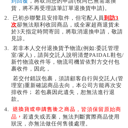
(
到回覆
，將取消您的申請
視同已無需退換
)
貨，將不再受理該筆訂單退換貨申請
。
2.
已初步聯繫且安排取件，但宅配人員
到訪3
次
卻無法順利收回商品，或全家超商退貨未
於3天指定時間寄回
，
將取消退換申請，敬請
見諒。
3.
若非本人交付退換貨予物流(例如:委託管理
室/家人)
，請與交託人說明清楚PAIDAL鞋包/
新竹物流收件等
，物流司機皆依對方交付包
裹收件
，因此
，
若交付錯誤包裹
，須請顧客自行與交託人(管
理室)重新確認商品去向
，本公司方能再次安
；
排收件
若包裹因此遺失
，恕無法進行退
款
。
退換貨或申請售後之商品
4.
，皆須保留原始商
，
品
若遺失或丟棄
，無法判斷實際商品使用
狀況
，亦無法做任何售後處理
。