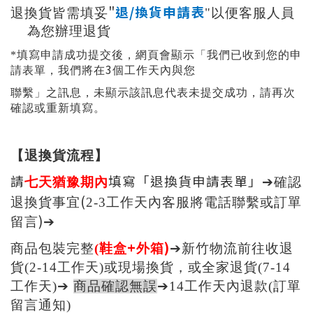
"
退/
換貨申請表
退換貨皆需填妥
"
以便客服人員
為您辦理退貨
*
填寫申請成功提交後，網頁會顯示「我們已收到您的申
3
請表單，我們將在
個工作天內與您
聯繫」之訊息，未顯示該訊息代表未提交成功，請再次
確認或重新填寫。
【
退
換貨流程】
請
填寫「退換貨申請表單」
七天猶豫期內
➔
確認
(
退換貨事宜
2-3
工作天內
客服將電話聯繫或訂單
)
留言
➔
+
)
商品包裝完整
(
鞋盒
外箱
➔
新竹
物流前往收退
貨(2-14工作天)或現場換貨
，或全家退貨(7-14
工作天)
➔
商品確認無誤
➔
14
工作天內退款
(訂單
留言通知)