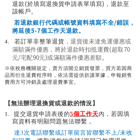
(
)
退款
於填寫退換貨申請表單填寫
，退款至
該帳戶。
/
若退款銀行代碼或帳號資料填寫不全
錯誤，
5-7
將延後
個工作天退款。
若訂單非整筆退貨
，退貨後未達免運優惠或
4.
(
70
滿額滿件優惠，將於退款時扣抵運費
超取
/
90
)
元
宅配
元
或滿額滿件優惠差額
。
※依稅務機關規定，賣方須開立銷貨發票，買方若因商
品而衍生退費程序時，依法需提供折讓單據，申報銷售
費用方可沖銷及處理退費事宜。
【無法辦理退換貨或退款的情況】
1.
提交退貨申請表後的
5
個工作天
內，若因填
寫資料有明顯問題無法聯繫，
/
達3次電話聯繫或訂單留言皆聯繫不上
未收