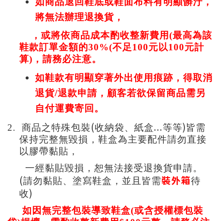
如商品退回鞋底或鞋面布料有明顯髒汙
，
將無法辦理退換貨
，
，或
將依商品成本酌收整新費用(
最高為該
鞋款訂單金額的30%(不足100元以100元計
算
)，請務必注意。
如鞋款有明顯穿著外出使用痕跡，得取消
退貨/退款申請，顧客若欲保留商品需另
自付運費寄回。
(
...
)
2.
商品之特殊包裝
收納袋、紙盒
等等
皆需
保持完整無毀損，鞋盒為主要配件請勿直接
以膠帶黏貼，
一經黏貼毀損，恕無法接受退換貨申請。
(
裝外箱
請勿黏貼、塗寫鞋盒，並且皆需
待
)
收
如因無完整包裝導致鞋盒(或含授權標包裝