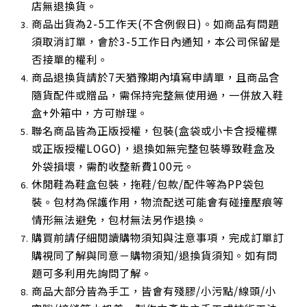
店無退換貨。
商品出貨為2-5工作天(不含例假日)。如商品有問題
須取消訂單，會於3-5工作日內通知，本公司保留是
否接單的權利。
商品退換貨請於7天猶豫期內填寫申請單，且商品含
隨貨配件或贈品，需保持完整無使用過，一併放入鞋
盒+外箱中，方可辦理。
聯名商品皆為正版授權，包裝(盒袋或小卡含授權標
或正版授權LOGO)，退換如無完整包裝導致鞋盒及
外袋損壞，需酌收整新費100元。
休閒鞋為鞋盒包裝，拖鞋/包款/配件等為PP袋包
裝。包材為保護作用，物流配送可能會有碰撞壓痕等
情形無法避免，包材無法另作退換。
購買前請仔細閱讀購物須知與注意事項，完成訂單訂
購視同了解與同意－購物須知/退換貨須知。如有問
題可多利用先詢問了解。
商品大部分皆為手工，皆會有殘膠/小污點/線頭/小