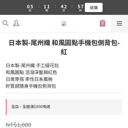
0
5
:
1
1
:
4
2
:
5
7
搶購
吉伊卡哇 新品上市88折+滿件贈零錢包(隨機)
日
時
分
秒
4
0
0
3
1
4
6
3
2
0
3
5
吉伊卡哇 新品上市88折+滿件贈零錢包(隨機)
2
1
2
4
1
0
1
3
0
0
2
日本製-尾州織 和風圓點手機包側背包-
1
0
紅
日本製-尾州織 手工緹花包
和風圓點 活潑深藍與紅色
日常穿搭 率性日系風格
好質感隨身手機包側背包
全店，全館滿$800免運
NT$1,080