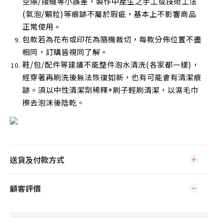
空隙/接縫等小誤差，製作中產生之手工或技術工法
(氣泡/顆粒)等痕跡不屬於瑕疵，基本上不影響商品
正常使用
。
包款若為花布或印花為隨機裁切，每款分佈位置不盡
相同，訂購皆視同了解。
鞋/包/配件等建議不能整件泡水清洗(各家都一樣)，
經穿著再刷洗後無法恢復如新，也有可能會有清潔痕
跡。須以中性清潔劑稀釋+刷子輕刷清潔，以濕毛巾
擦去泡沫後陰乾
。
送貨及付款方式
顧客評價