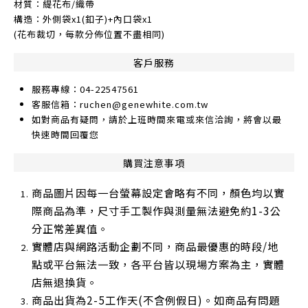
材質：緹花布/織帶
構造：外側袋x1(釦子)+內口袋x1
(花布裁切，每款分佈位置不盡相同)
客戶服務
服務專線：04-22547561
客服信箱：ruchen@genewhite.com.tw
如對商品有疑問，請於上班時間來電或來信洽詢，將會以最
快速時間回覆您
購買注意事項
商品圖片因每一台螢幕設定會略有不同，顏色均以實
際商品為準，尺寸手工製作與測量無法避免約1-3公
分正常差異值。
實體店與網路活動企劃不同，商品最優惠的時段/地
點或平台無法一致，各平台皆以現場方案為主，實體
店無退換貨。
商品出貨為2-5工作天(不含例假日)。如商品有問題