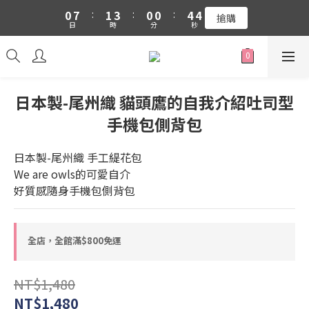
1
8
2
4
1
1
5
4
0
7
:
1
3
:
0
0
:
4
吉伊卡哇 新品上市88折+滿件贈零錢包(隨機)
搶購
3
日
時
分
秒
6
0
2
3
2
5
1
2
1
吉伊卡哇 新品上市88折+滿件贈零錢包(隨機)
4
0
1
0
3
0
2
日本製-尾州織 貓頭鷹的自我介紹吐司型
1
手機包側背包
0
日本製-尾州織 手工緹花包
We are owls的可愛自介
好質感隨身手機包側背包
全店，全館滿$800免運
NT$1,480
NT$1,480