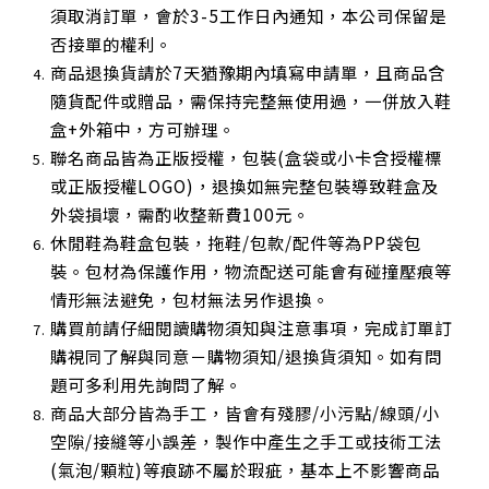
須取消訂單，會於3-5工作日內通知，本公司保留是
否接單的權利。
商品退換貨請於7天猶豫期內填寫申請單，且商品含
隨貨配件或贈品，需保持完整無使用過，一併放入鞋
盒+外箱中，方可辦理。
聯名商品皆為正版授權，包裝(盒袋或小卡含授權標
或正版授權LOGO)，退換如無完整包裝導致鞋盒及
外袋損壞，需酌收整新費100元。
休閒鞋為鞋盒包裝，拖鞋/包款/配件等為PP袋包
裝。包材為保護作用，物流配送可能會有碰撞壓痕等
情形無法避免，包材無法另作退換。
購買前請仔細閱讀購物須知與注意事項，完成訂單訂
購視同了解與同意－購物須知/退換貨須知。如有問
題可多利用先詢問了解。
商品大部分皆為手工，皆會有殘膠/小污點/線頭/小
空隙/接縫等小誤差，製作中產生之手工或技術工法
(氣泡/顆粒)等痕跡不屬於瑕疵，基本上不影響商品