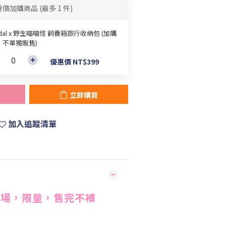
惠價加購商品
(最多 1 件)
idal x 野生喵喵怪 飼養箱旅行收納包 (加購
，不單獨販售)
優惠價 NT$399
立即購買
加入追蹤清單
賣場，
限量
，售完不補