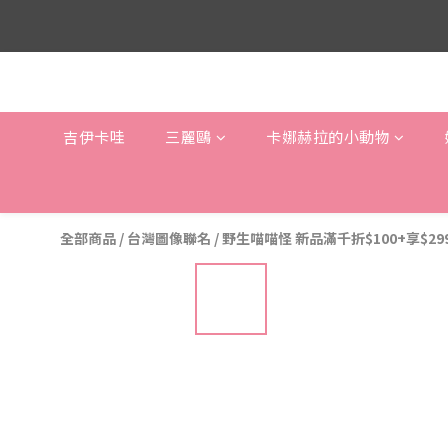
吉伊卡哇
三麗鷗
卡娜赫拉的小動物
全部商品
/
台灣圖像聯名
/
野生喵喵怪 新品滿千折$100+享$2