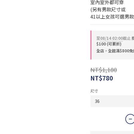
室內室外都可穿
(另有男款尺寸或
41以上女孩可選男款
至
08/14 02:00
截止
指
$100 (可累折)
全店，全館滿$800免
NT$1,180
NT$780
尺寸