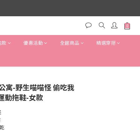
包款
優惠活動
全館商品
精選穿搭
立即購買
 胸毛公寓-野生喵喵怪 偷吃我
運動拖鞋-女款
怪
案
乾