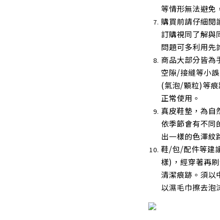
等情形無法避免
購買前請仔細閱
訂購視同了解與
問題可多利用先
商品大部分皆為手
空隙/接縫等小
(氣泡/顆粒)等
正常使用
。
真皮鞋墊，為自
依季節會有不同
出一樣的色澤紋
鞋/包/配件等建
樣)，經穿著再
清潔痕跡。須以
以濕毛巾擦去泡