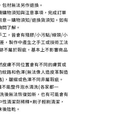
，包材無法另作退換。
讀購物須知與注意事項，完成訂單
同意－購物須知/退換貨須知。如有
詢問了解。
工，皆會有殘膠/小污點/線頭/小
誤差，製作中產生之手工或技術工法
痕跡不屬於瑕疵，基本上不影響商品
然皮膚不同位置會有不同的膚質或
的紋路和色澤(無法像人造皮革製造
路)，皺褶或色澤不同非屬瑕疵。
議不能整件泡水清洗(各家都一
刷洗後無法恢復如新，也有可能會有
中性清潔劑稀釋+刷子輕刷清潔，
沫後陰乾
。