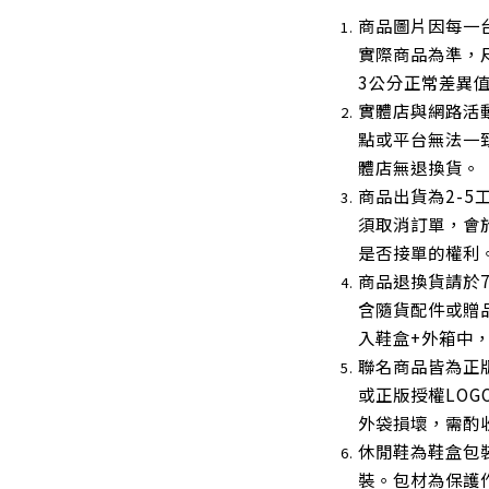
商品圖片因每一
實際商品為準，
3公分正常差異
實體店與網路活
點或平台無法一
體店無退換貨。
商品出貨為2-5
須取消訂單，會
是否接單的權利
商品退換貨請於
含隨貨配件或贈
入鞋盒+外箱中
聯名商品皆為正
或正版授權LOG
外袋損壞，需酌收
休閒鞋為鞋盒包裝
裝。包材為保護