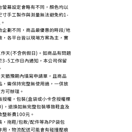
台螢幕設定會略有不同，顏色均以
尺寸手工製作與測量無法避免約1-
值。
動企劃不同，商品最優惠的時段/地
致，各平台皆以現場方案為主，實
工作天(不含例假日)。如商品有問題
於3-5工作日內通知，本公司保留
。
7天猶豫期內填寫申請單，且商品
品，需保持完整無使用過，一併放
，方可辦理。
版授權，包裝(盒袋或小卡含授權標
O)，退換如無完整包裝導致鞋盒及
整新費100元。
，拖鞋/包款/配件等為PP袋包
作用，物流配送可能會有碰撞壓痕