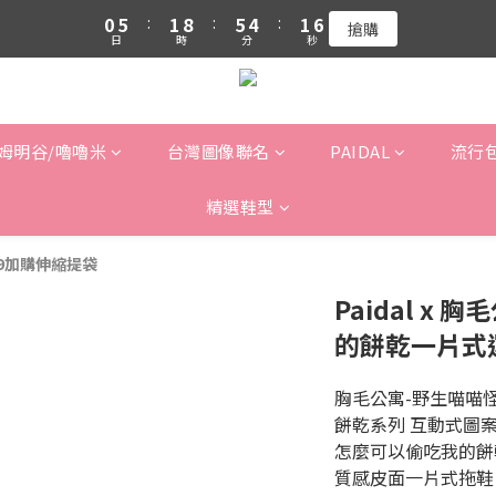
1
6
2
9
6
5
2
6
0
5
:
1
8
:
5
4
:
1
5
吉伊卡哇 新品上市88折+滿件贈零錢包(隨機)
搶購
日
時
分
秒
4
0
7
4
3
0
4
3
6
3
2
3
吉伊卡哇 新品上市88折+滿件贈零錢包(隨機)
2
5
2
1
2
1
4
1
0
1
0
3
0
0
姆明谷/嚕嚕米
台灣圖像聯名
PAIDAL
流行
2
1
精選鞋型
0
99加購伸縮提袋
Paidal x
的餅乾一片式
胸毛公寓-野生喵喵
餅乾系列 互動式圖
怎麼可以偷吃我的餅
質感皮面一片式拖鞋