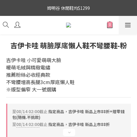
3
7
5
3
8
4
5
吉伊卡哇 新品上市88折+滿件贈零錢包(隨機)
姆明谷 休閒鞋均$1299
2
6
4
2
7
3
4
9
1
5
3
1
6
2
3
8
0
4
:
2
0
:
5
1
:
2
7
搶購
日
時
分
秒
3
1
4
0
1
6
2
0
3
0
5
吉伊卡哇 新品上市88折+滿件贈零錢包(隨機)
1
2
4
吉伊卡哇 萌臉厚底懶人鞋不彎腰鞋-粉
0
1
3
0
2
吉伊卡哇 小可愛萌萌大臉
1
暖萌毛絨與精緻電繡
0
推薦粉絲必收經典款
不彎腰增高長腿3cm厚底懶人鞋
※版型偏窄 大一號選購
至
08/14 02:00
截止
指定商品，吉伊卡哇 新品上市88折+贈零錢
包(隨機.不挑款)
至
08/14 02:00
截止
指定商品，吉伊卡哇 新品上市88折