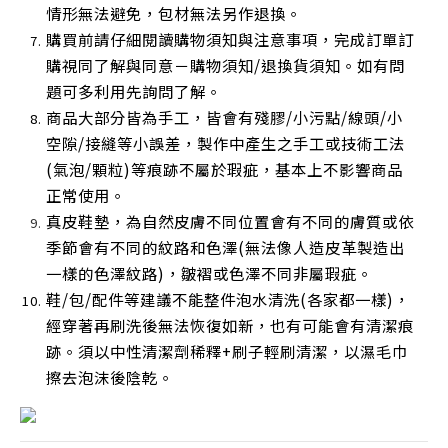
情形無法避免，包材無法另作退換。
購買前請仔細閱讀購物須知與注意事項，完成訂單訂
購視同了解與同意－購物須知/退換貨須知。如有問
題可多利用先詢問了解。
商品大部分皆為手工，皆會有殘膠/小污點/線頭/小
空隙/接縫等小誤差，製作中產生之手工或技術工法
(氣泡/顆粒)等痕跡不屬於瑕疵，基本上不影響商品
正常使用
。
真皮鞋墊，為自然皮膚不同位置會有不同的膚質或依
季節會有不同的紋路和色澤(無法像人造皮革製造出
一樣的色澤紋路)，皺褶或色澤不同非屬瑕疵。
鞋/包/配件等建議不能整件泡水清洗(各家都一樣)，
經穿著再刷洗後無法恢復如新，也有可能會有清潔痕
跡。須以中性清潔劑稀釋+刷子輕刷清潔，以濕毛巾
擦去泡沫後陰乾
。