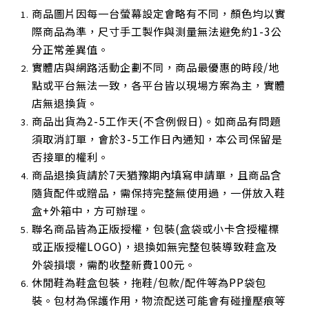
商品圖片因每一台螢幕設定會略有不同，顏色均以實
際商品為準，尺寸手工製作與測量無法避免約1-3公
分正常差異值。
實體店與網路活動企劃不同，商品最優惠的時段/地
點或平台無法一致，各平台皆以現場方案為主，實體
店無退換貨。
商品出貨為2-5工作天(不含例假日)。如商品有問題
須取消訂單，會於3-5工作日內通知，本公司保留是
否接單的權利。
商品退換貨請於7天猶豫期內填寫申請單，且商品含
隨貨配件或贈品，需保持完整無使用過，一併放入鞋
盒+外箱中，方可辦理。
聯名商品皆為正版授權，包裝(盒袋或小卡含授權標
或正版授權LOGO)，退換如無完整包裝導致鞋盒及
外袋損壞，需酌收整新費100元。
休閒鞋為鞋盒包裝，拖鞋/包款/配件等為PP袋包
裝。包材為保護作用，物流配送可能會有碰撞壓痕等