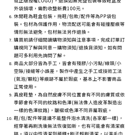
或正版授權LOGO)，退換如無完整包裝導致鞋盒及
外袋損壞，需酌收整新費100元。
休閒鞋為鞋盒包裝，拖鞋/包款/配件等為PP袋包
裝。包材為保護作用，物流配送可能會有碰撞壓痕等
情形無法避免，包材無法另作退換。
購買前請仔細閱讀購物須知與注意事項，完成訂單訂
購視同了解與同意－購物須知/退換貨須知。如有問
題可多利用先詢問了解。
商品大部分皆為手工，皆會有殘膠/小污點/線頭/小
空隙/接縫等小誤差，製作中產生之手工或技術工法
(氣泡/顆粒)等痕跡不屬於瑕疵，基本上不影響商品
正常使用
。
真皮鞋墊，為自然皮膚不同位置會有不同的膚質或依
季節會有不同的紋路和色澤(無法像人造皮革製造出
一樣的色澤紋路)，皺褶或色澤不同非屬瑕疵。
鞋/包/配件等建議不能整件泡水清洗(各家都一樣)，
經穿著再刷洗後無法恢復如新，也有可能會有清潔痕
跡。須以中性清潔劑稀釋+刷子輕刷清潔，以濕毛巾