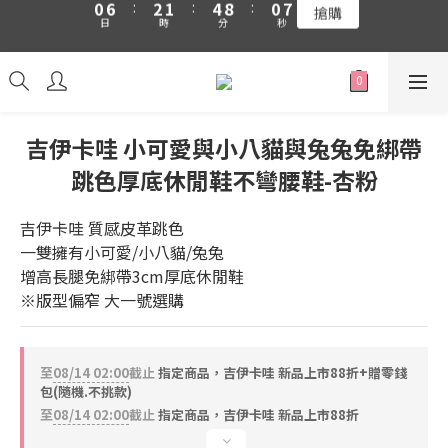
日
時
分
秒
5
1
0
3
7
6
吉伊卡哇 新品上市88折+滿件贈零錢包(隨機)
4
0
2
6
5
吉伊卡哇 新品上市88折+滿件贈零錢包(隨機)
3
1
5
4
2
0
4
3
1
3
2
0
2
1
吉伊卡哇 小可愛與小八貓與兔兔免綁帶
1
0
0
跳色厚底休閒鞋不彎腰鞋-杏粉
吉伊卡哇 質感皮革跳色
一雙擁有小可愛/小八貓/兔兔
增高長腿免綁帶3cm厚底休閒鞋
※版型偏窄 大一號選購
至
08/14 02:00
截止
指定商品，吉伊卡哇 新品上市88折+贈零錢
包(隨機.不挑款)
至
08/14 02:00
截止
指定商品，吉伊卡哇 新品上市88折