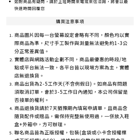
如對商品有疑問，請於上班時間來電或來信洽詢，將會以最
快速時間回覆您
購買注意事項
商品圖片因每一台螢幕設定會略有不同，顏色均以實
際商品為準，尺寸手工製作與測量無法避免約1-3公
分正常差異值。
實體店與網路活動企劃不同，商品最優惠的時段/地
點或平台無法一致，各平台皆以現場方案為主，實體
店無退換貨。
商品出貨為2-5工作天(不含例假日)。如商品有問題
須取消訂單，會於3-5工作日內通知，本公司保留是
否接單的權利。
商品退換貨請於7天猶豫期內填寫申請單，且商品含
隨貨配件或贈品，需保持完整無使用過，一併放入鞋
盒+外箱中，方可辦理。
聯名商品皆為正版授權，包裝(盒袋或小卡含授權標