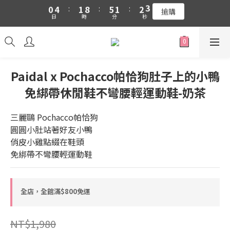
0
4
1
8
5
1
2
2
搶購
日
時
分
秒
3
0
7
4
0
1
1
吉伊卡哇 新品上市88折+滿件贈零錢包(隨機)
2
6
3
0
0
吉伊卡哇 新品上市88折+滿件贈零錢包(隨機)
1
5
2
0
4
1
3
0
2
Paidal x Pochacco帕恰狗肚子上的小鴨
1
免綁帶休閒鞋不彎腰輕運動鞋-奶茶
0
三麗鷗 Pochacco帕恰狗
圓圓小肚站著好友小鴨
俏皮小雞點綴在鞋頭
免綁帶不彎腰輕運動鞋
全店，全館滿$800免運
NT$1,980