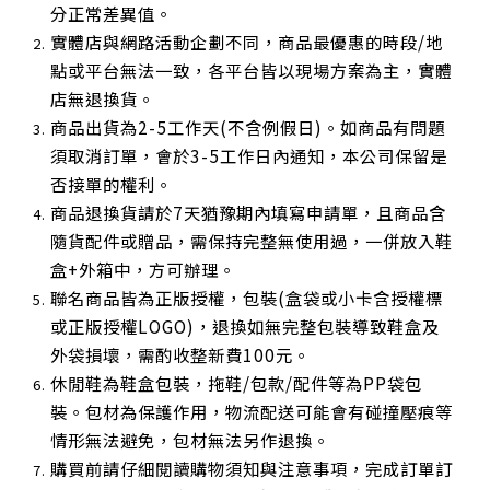
分正常差異值。
實體店與網路活動企劃不同，商品最優惠的時段/地
點或平台無法一致，各平台皆以現場方案為主，實體
店無退換貨。
商品出貨為2-5工作天(不含例假日)。如商品有問題
須取消訂單，會於3-5工作日內通知，本公司保留是
否接單的權利。
商品退換貨請於7天猶豫期內填寫申請單，且商品含
隨貨配件或贈品，需保持完整無使用過，一併放入鞋
盒+外箱中，方可辦理。
聯名商品皆為正版授權，包裝(盒袋或小卡含授權標
或正版授權LOGO)，退換如無完整包裝導致鞋盒及
外袋損壞，需酌收整新費100元。
休閒鞋為鞋盒包裝，拖鞋/包款/配件等為PP袋包
裝。包材為保護作用，物流配送可能會有碰撞壓痕等
情形無法避免，包材無法另作退換。
購買前請仔細閱讀購物須知與注意事項，完成訂單訂