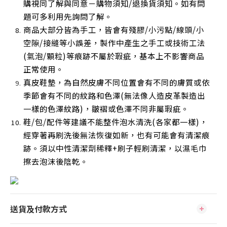
購視同了解與同意－購物須知/退換貨須知。如有問
題可多利用先詢問了解。
商品大部分皆為手工，皆會有殘膠/小污點/線頭/小
空隙/接縫等小誤差，製作中產生之手工或技術工法
(氣泡/顆粒)等痕跡不屬於瑕疵，基本上不影響商品
正常使用
。
真皮鞋墊，為自然皮膚不同位置會有不同的膚質或依
季節會有不同的紋路和色澤(無法像人造皮革製造出
一樣的色澤紋路)，皺褶或色澤不同非屬瑕疵。
鞋/包/配件等建議不能整件泡水清洗(各家都一樣)，
經穿著再刷洗後無法恢復如新，也有可能會有清潔痕
跡。須以中性清潔劑稀釋+刷子輕刷清潔，以濕毛巾
擦去泡沫後陰乾
。
送貨及付款方式