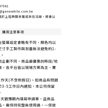
7561
enewhite.com.tw
請於上班時間來電或來信洽詢，將會以
購買注意事項
台螢幕設定會略有不同，顏色均以
尺寸手工製作與測量無法避免約1-
值。
動企劃不同，商品最優惠的時段/地
致，各平台皆以現場方案為主，實
工作天(不含例假日)。如商品有問題
於3-5工作日內通知，本公司保留
。
7天猶豫期內填寫申請單，且商品
品，需保持完整無使用過，一併放