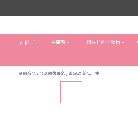
吉伊卡哇
三麗鷗
卡娜赫拉的小動物
全部商品
/
台灣圖像聯名
/
黃阿瑪 新品上市