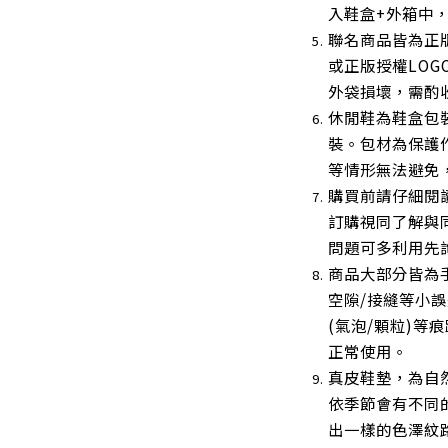
入鞋盒+外箱中
聯名商品皆為正
或正版授權LOG
外袋損壞，需酌收
休閒鞋為鞋盒包裝
裝。包材為保護
等情形無法避免
購買前請仔細閱
訂購視同了解與
問題可多利用先
商品大部分皆為手
空隙/接縫等小
(氣泡/顆粒)等
正常使用
。
真皮鞋墊，為自
依季節會有不同
出一樣的色澤紋