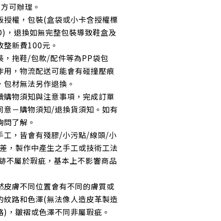
，方可辦理。
版授權，包裝(盒袋或小卡含授權標
O)，退換如無完整包裝導致鞋盒及
整新費100元。
，拖鞋/包款/配件等為PP袋包
作用，物流配送可能會有碰撞壓痕
，包材無法另作退換。
讀購物須知與注意事項，完成訂單
同意－購物須知/退換貨須知。如有
詢問了解。
工，皆會有殘膠/小污點/線頭/小
誤差，製作中產生之手工或技術工法
痕跡不屬於瑕疵，基本上不影響商品
然皮膚不同位置會有不同的膚質或
的紋路和色澤(無法像人造皮革製造
路)，皺褶或色澤不同非屬瑕疵。