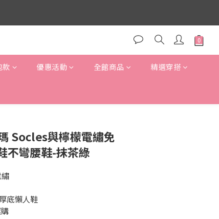
包款
優惠活動
全館商品
精選穿搭
立即購買
黃阿瑪 Socles與檸檬電繡免
鞋不彎腰鞋-抹茶綠
電繡
m厚底懶人鞋
選購