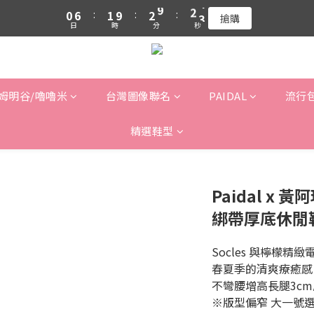
0
6
:
1
9
:
2
8
:
5
9
搶購
吉伊卡哇 新品上市88折+滿件贈零錢包(隨機)
日
時
分
秒
5
0
8
1
7
4
8
4
7
0
6
3
7
吉伊卡哇 新品上市88折+滿件贈零錢包(隨機)
3
6
5
2
6
2
5
4
1
5
1
4
3
0
4
姆明谷/嚕嚕米
台灣圖像聯名
PAIDAL
流行
0
3
2
3
2
1
2
精選鞋型
1
0
1
0
0
Paidal x 
綁帶厚底休閒
Socles 與檸檬精緻
春夏季的清爽療癒感
不彎腰增高長腿3c
※版型偏窄 大一號