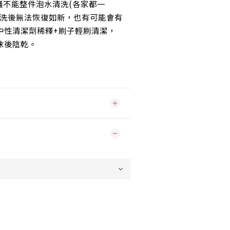
議不能整件泡水清洗(各家都一
刷洗後無法恢復如新，也有可能會有
中性清潔劑稀釋+刷子輕刷清潔，
沫後陰乾
。