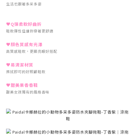
生活也跟著多采多姿
♥Q彈柔軟好曲折
鞋款彈性佳讓妳穿著更舒適
♥顏色質感有光澤
高質感鞋款，更顯亮眼好搭配
♥易清潔材質
擦拭即可的好照顧鞋款
♥甜美果香香鞋
甜美女孩獨有的風格香味