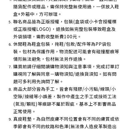
隨貨配件或贈品，需保持完整無使用過，一併放入鞋
盒+外箱中，方可辦理。
聯名商品皆為正版授權，包裝(盒袋或小卡含授權標
或正版授權LOGO)，退換如無完整包裝導致鞋盒及
外袋損壞，需酌收整新費100元。
休閒鞋為鞋盒包裝，拖鞋/包款/配件等為PP袋包
裝。包材為保護作用，物流配送可能會有碰撞壓痕等
情形無法避免，包材無法另作退換。
購買前請仔細閱讀購物須知與注意事項，完成訂單訂
購視同了解與同意－購物須知/退換貨須知。如有問
題可多利用先詢問了解。
商品大部分皆為手工，皆會有殘膠/小污點/線頭/小
空隙/接縫等小誤差，製作中產生之手工或技術工法
(氣泡/顆粒)等痕跡不屬於瑕疵，基本上不影響商品
正常使用
。
真皮鞋墊，為自然皮膚不同位置會有不同的膚質或依
季節會有不同的紋路和色澤(無法像人造皮革製造出