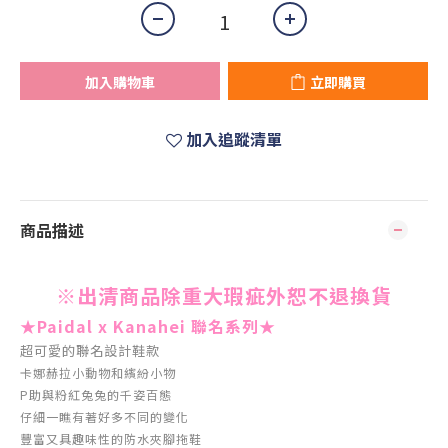
加入購物車
立即購買
加入追蹤清單
商品描述
※出清商品除重大瑕疵外恕不退換貨
★Paidal x Kanahei 聯名系列★
超可愛的聯名設計鞋款
卡娜赫拉小動物和繽紛小物
P助與粉紅兔兔的千姿百態
仔細一瞧有著好多不同的變化
豐富又具趣味性的防水夾腳拖鞋