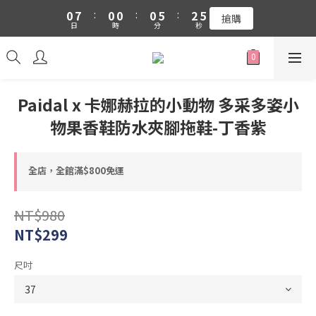
0
7
:
0
0
:
0
5
:
2
5
搶購
吉伊卡哇 新品上市88折+滿件贈零錢包(隨機)
日
時
分
秒
6
4
1
4
5
3
0
3
吉伊卡哇 新品上市88折+滿件贈零錢包(隨機)
4
2
2
3
1
1
2
0
0
Paidal x 卡娜赫拉的小動物 多采多姿小
1
0
物果香鞋防水夾腳拖鞋-丁香紫
全店，全館滿$800免運
NT$980
NT$299
尺吋