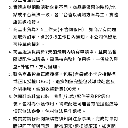
實體店與網路活動企劃不同，商品最優惠的時段/地
點或平台無法一致，各平台皆以現場方案為主，實體
店無退換貨。
商品出貨為2-5工作天(不含例假日)。如商品有問題
須取消訂單，會於3-5工作日內通知，本公司保留是
否接單的權利。
商品退換貨請於7天猶豫期內填寫申請單，且商品含
隨貨配件或贈品，需保持完整無使用過，一併放入鞋
盒+外箱中，方可辦理。
聯名商品皆為正版授權，包裝(盒袋或小卡含授權標
或正版授權LOGO)，退換如無完整包裝導致鞋盒及
外袋損壞，需酌收整新費100元。
休閒鞋為鞋盒包裝，拖鞋/包款/配件等為PP袋包
裝。包材為保護作用，物流配送可能會有碰撞壓痕等
情形無法避免，包材無法另作退換。
購買前請仔細閱讀購物須知與注意事項，完成訂單訂
購視同了解與同意－購物須知/退換貨須知。如有問