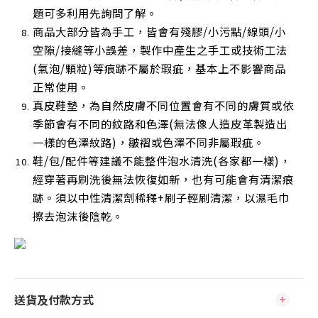
題可多利用先詢問了解。
商品大部分皆為手工，皆會有殘膠/小污點/線頭/小
空隙/接縫等小誤差，製作中產生之手工或技術工法
(氣泡/顆粒)等痕跡不屬於瑕疵，基本上不影響商品
正常使用
。
真皮鞋墊，為自然皮膚不同位置會有不同的膚質或依
季節會有不同的紋路和色澤(無法像人造皮革製造出
一樣的色澤紋路)，皺褶或色澤不同非屬瑕疵。
鞋/包/配件等建議不能整件泡水清洗(各家都一樣)，
經穿著再刷洗後無法恢復如新，也有可能會有清潔痕
跡。須以中性清潔劑稀釋+刷子輕刷清潔，以濕毛巾
擦去泡沫後陰乾
。
送貨及付款方式