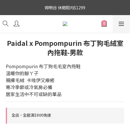
3
8
4
7
7
5
吉伊卡哇 新品上市88折+滿件贈零錢包(隨機)
姆明谷 休閒鞋均$1299
2
7
3
6
6
4
1
6
2
5
9
5
3
0
5
:
1
9
:
4
8
:
4
2
搶購
日
時
分
秒
4
0
8
3
7
3
1
3
7
2
6
2
0
吉伊卡哇 新品上市88折+滿件贈零錢包(隨機)
2
6
1
5
1
Paidal x Pompompurin 布丁狗毛絨室
1
5
0
4
0
內拖鞋-男款
0
4
3
3
2
Pompompurin 布丁狗毛毛室內拖鞋
2
1
1
0
溫暖你的腳ㄚ子
0
親膚毛絨  卡哇伊又療癒
寒冷季節或冷氣房必備
居家生活中不可或缺的單品
全店，全館滿$800免運