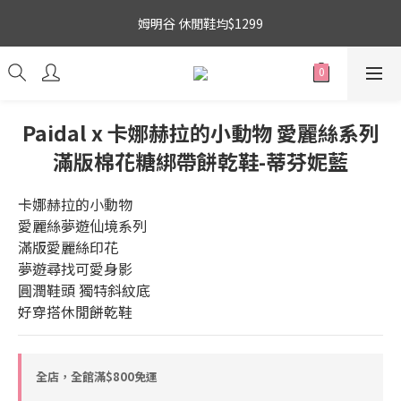
3
6
4
8
5
6
6
9
吉伊卡哇 新品上市88折+滿件贈零錢包(隨機)
姆明谷 休閒鞋均$1299
2
5
3
7
4
5
5
8
1
4
2
6
3
4
4
7
0
3
:
1
5
:
2
3
:
3
6
搶購
日
時
分
秒
2
0
4
1
2
2
5
1
3
0
1
1
4
吉伊卡哇 新品上市88折+滿件贈零錢包(隨機)
0
2
0
0
3
Paidal x 卡娜赫拉的小動物 愛麗絲系列
1
2
滿版棉花糖綁帶餅乾鞋-蒂芬妮藍
0
1
0
卡娜赫拉的小動物
愛麗絲夢遊仙境系列
滿版愛麗絲印花
夢遊尋找可愛身影
圓潤鞋頭 獨特斜紋底
好穿搭休閒餅乾鞋
全店，全館滿$800免運