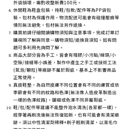
外袋損壞，需酌收整新費100元。
休閒鞋為鞋盒包裝，拖鞋/包款/配件等為PP袋包
裝。包材為保護作用，物流配送可能會有碰撞壓痕等
情形無法避免，包材無法另作退換。
購買前請仔細閱讀購物須知與注意事項，完成訂單訂
購視同了解與同意－購物須知/退換貨須知。如有問
題可多利用先詢問了解。
商品大部分皆為手工，皆會有殘膠/小污點/線頭/小
空隙/接縫等小誤差，製作中產生之手工或技術工法
(氣泡/顆粒)等痕跡不屬於瑕疵，基本上不影響商品
正常使用
。
真皮鞋墊，為自然皮膚不同位置會有不同的膚質或依
季節會有不同的紋路和色澤(無法像人造皮革製造出
一樣的色澤紋路)，皺褶或色澤不同非屬瑕疵。
鞋/包/配件等建議不能整件泡水清洗(各家都一樣)，
經穿著再刷洗後無法恢復如新，也有可能會有清潔痕
跡。須以中性清潔劑稀釋+刷子輕刷清潔，以濕毛巾