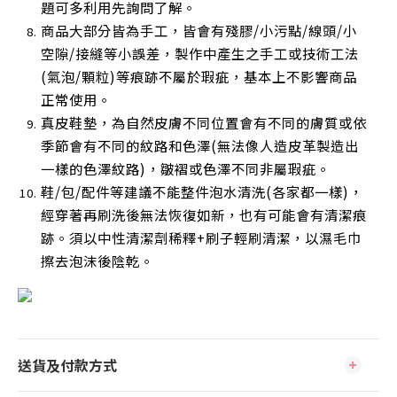
題可多利用先詢問了解。
商品大部分皆為手工，皆會有殘膠/小污點/線頭/小
空隙/接縫等小誤差，製作中產生之手工或技術工法
(氣泡/顆粒)等痕跡不屬於瑕疵，基本上不影響商品
正常使用
。
真皮鞋墊，為自然皮膚不同位置會有不同的膚質或依
季節會有不同的紋路和色澤(無法像人造皮革製造出
一樣的色澤紋路)，皺褶或色澤不同非屬瑕疵。
鞋/包/配件等建議不能整件泡水清洗(各家都一樣)，
經穿著再刷洗後無法恢復如新，也有可能會有清潔痕
跡。須以中性清潔劑稀釋+刷子輕刷清潔，以濕毛巾
擦去泡沫後陰乾
。
送貨及付款方式