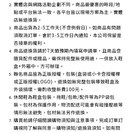
實體店與網路活動企劃不同，商品最優惠的時段/地
點或平台無法一致，各平台皆以現場方案為主，實體
店無退換貨。
商品出貨為2-5工作天(不含例假日)。如商品有問題
須取消訂單，會於3-5工作日內通知，本公司保留是
否接單的權利。
商品退換貨請於7天猶豫期內填寫申請單，且商品含
隨貨配件或贈品，需保持完整無使用過，一併放入鞋
盒+外箱中，方可辦理。
聯名商品皆為正版授權，包裝(盒袋或小卡含授權標
或正版授權LOGO)，退換如無完整包裝導致鞋盒及
外袋損壞，需酌收整新費100元。
休閒鞋為鞋盒包裝，拖鞋/包款/配件等為PP袋包
裝。包材為保護作用，物流配送可能會有碰撞壓痕等
情形無法避免，包材無法另作退換。
購買前請仔細閱讀購物須知與注意事項，完成訂單訂
購視同了解與同意－購物須知/退換貨須知。如有問