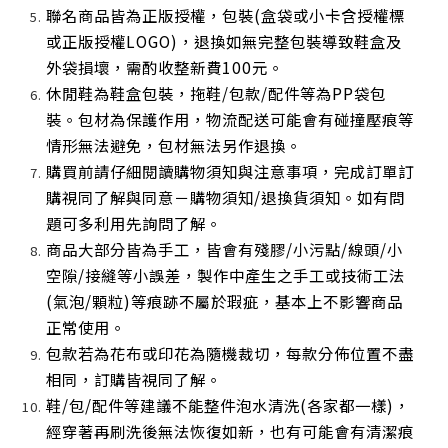
聯名商品皆為正版授權，包裝(盒袋或小卡含授權標
或正版授權LOGO)，退換如無完整包裝導致鞋盒及
外袋損壞，需酌收整新費100元。
休閒鞋為鞋盒包裝，拖鞋/包款/配件等為PP袋包
裝。包材為保護作用，物流配送可能會有碰撞壓痕等
情形無法避免，包材無法另作退換。
購買前請仔細閱讀購物須知與注意事項，完成訂單訂
購視同了解與同意－購物須知/退換貨須知。如有問
題可多利用先詢問了解。
商品大部分皆為手工，皆會有殘膠/小污點/線頭/小
空隙/接縫等小誤差，製作中產生之手工或技術工法
(氣泡/顆粒)等痕跡不屬於瑕疵，基本上不影響商品
正常使用
。
包款若為花布或印花為隨機裁切，每款分佈位置不盡
相同，訂購皆視同了解。
鞋/包/配件等建議不能整件泡水清洗(各家都一樣)，
經穿著再刷洗後無法恢復如新，也有可能會有清潔痕