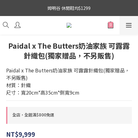
9
3
7
5
5
3
6
8
吉伊卡哇 新品上市88折+滿件贈零錢包(隨機)
姆明谷 休閒鞋均$1299
2
6
4
4
2
5
7
1
5
3
3
1
4
9
6
0
4
:
2
2
:
0
:
3
搶購
8
5
日
時
分
秒
3
1
1
2
7
4
2
0
0
1
6
吉伊卡哇 新品上市88折+滿件贈零錢包(隨機)
3
1
Paidal x The Butters奶油家族 可露露
0
5
2
0
4
針織包(獨家贈品，不另販售)
1
3
0
2
Paidal x The Butters奶油家族 可露露針織包(獨家贈品，
1
不另販售)
0
材質：針織
尺寸：寬20cm*高35cm*側寬9cm
全店，全館滿$800免運
NT$9,999