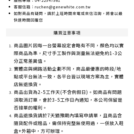
服務專線：04-22547561
客服信箱：ruchen@genewhite.com.tw
如對商品有疑問，請於上班時間來電或來信洽詢，將會以最
快速時間回覆您
購買注意事項
商品圖片因每一台螢幕設定會略有不同，顏色均以實
際商品為準，尺寸手工製作與測量無法避免約1-3公
分正常差異值。
實體店與網路活動企劃不同，商品最優惠的時段/地
點或平台無法一致，各平台皆以現場方案為主，實體
店無退換貨。
商品出貨為2-5工作天(不含例假日)。如商品有問題
須取消訂單，會於3-5工作日內通知，本公司保留是
否接單的權利。
商品退換貨請於7天猶豫期內填寫申請單，且商品含
隨貨配件或贈品，需保持完整無使用過，一併放入鞋
盒+外箱中，方可辦理。