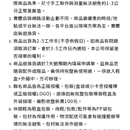
際商品為準，尺寸手工製作與測量無法避免約1-3公
分正常差異值。
實體店與網路活動企劃不同，商品最優惠的時段/地
點或平台無法一致，各平台皆以現場方案為主，實體
店無退換貨。
商品出貨為2-5工作天(不含例假日)。如商品有問題
須取消訂單，會於3-5工作日內通知，本公司保留是
否接單的權利。
商品退換貨請於7天猶豫期內填寫申請單，且商品含
隨貨配件或贈品，需保持完整無使用過，一併放入鞋
盒+外箱中，方可辦理。
聯名商品皆為正版授權，包裝(盒袋或小卡含授權標
或正版授權LOGO)，退換如無完整包裝導致鞋盒及
外袋損壞，需酌收整新費100元。
休閒鞋為鞋盒包裝，拖鞋/包款/配件等為PP袋包
裝。包材為保護作用，物流配送可能會有碰撞壓痕等
情形無法避免，包材無法另作退換。