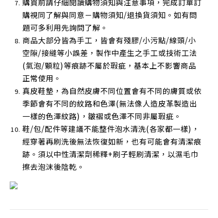
購買前請仔細閱讀購物須知與注意事項，完成訂單訂
購視同了解與同意－購物須知/退換貨須知。如有問
題可多利用先詢問了解。
商品大部分皆為手工，皆會有殘膠/小污點/線頭/小
空隙/接縫等小誤差，製作中產生之手工或技術工法
(氣泡/顆粒)等痕跡不屬於瑕疵，基本上不影響商品
正常使用
。
真皮鞋墊，為自然皮膚不同位置會有不同的膚質或依
季節會有不同的紋路和色澤(無法像人造皮革製造出
一樣的色澤紋路)，皺褶或色澤不同非屬瑕疵。
鞋/包/配件等建議不能整件泡水清洗(各家都一樣)，
經穿著再刷洗後無法恢復如新，也有可能會有清潔痕
跡。須以中性清潔劑稀釋+刷子輕刷清潔，以濕毛巾
擦去泡沫後陰乾
。