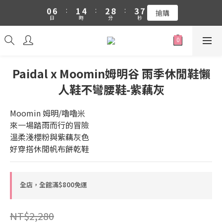
0
6
:
1
4
:
2
8
:
3
7
搶購
日
時
分
秒
吉伊卡哇 新品上市88折+滿件贈零錢包(隨機)
5
0
3
1
7
2
6
4
2
0
6
1
5
吉伊卡哇 新品上市88折+滿件贈零錢包(隨機)
3
1
5
0
4
2
0
4
3
1
3
2
0
2
1
Paidal x Moomin姆明谷 雨季休閒鞋懶
1
0
人鞋不彎腰鞋-紫藕灰
0
Moomin 姆明/嚕嚕米
來一場踏雨而行的冒險
溫柔淺櫻粉與紫藕灰色
好穿搭休閒帆布餅乾鞋
全店，全館滿$800免運
NT$2,280