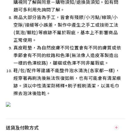
購視同了解與同意－購物須知/退換貨須知。如有問
題可多利用先詢問了解。
商品大部分皆為手工，皆會有殘膠/小污點/線頭/小
空隙/接縫等小誤差，製作中產生之手工或技術工法
(氣泡/顆粒)等痕跡不屬於瑕疵，基本上不影響商品
正常使用
。
真皮鞋墊，為自然皮膚不同位置會有不同的膚質或依
季節會有不同的紋路和色澤(無法像人造皮革製造出
一樣的色澤紋路)，皺褶或色澤不同非屬瑕疵。
鞋/包/配件等建議不能整件泡水清洗(各家都一樣)，
經穿著再刷洗後無法恢復如新，也有可能會有清潔痕
跡。須以中性清潔劑稀釋+刷子輕刷清潔，以濕毛巾
擦去泡沫後陰乾
。
送貨及付款方式