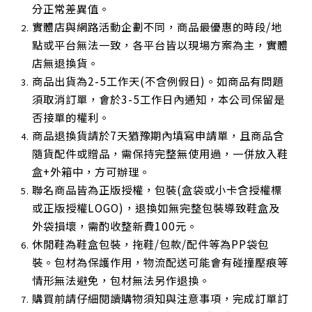
分正常差異值。
實體店與網路活動企劃不同，商品最優惠的時段/地
點或平台無法一致，各平台皆以現場方案為主，實體
店無退換貨。
商品出貨為2-5工作天(不含例假日)。如商品有問題
須取消訂單，會於3-5工作日內通知，本公司保留是
否接單的權利。
商品退換貨請於7天猶豫期內填寫申請單，且商品含
隨貨配件或贈品，需保持完整無使用過，一併放入鞋
盒+外箱中，方可辦理。
聯名商品皆為正版授權，包裝(盒袋或小卡含授權標
或正版授權LOGO)，退換如無完整包裝導致鞋盒及
外袋損壞，需酌收整新費100元。
休閒鞋為鞋盒包裝，拖鞋/包款/配件等為PP袋包
裝。包材為保護作用，物流配送可能會有碰撞壓痕等
情形無法避免，包材無法另作退換。
購買前請仔細閱讀購物須知與注意事項，完成訂單訂