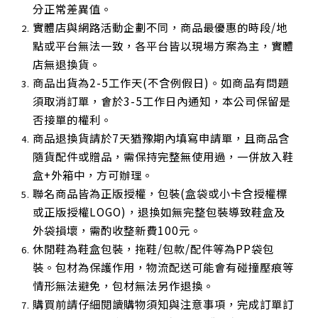
分正常差異值。
實體店與網路活動企劃不同，商品最優惠的時段/地
點或平台無法一致，各平台皆以現場方案為主，實體
店無退換貨。
商品出貨為2-5工作天(不含例假日)。如商品有問題
須取消訂單，會於3-5工作日內通知，本公司保留是
否接單的權利。
商品退換貨請於7天猶豫期內填寫申請單，且商品含
隨貨配件或贈品，需保持完整無使用過，一併放入鞋
盒+外箱中，方可辦理。
聯名商品皆為正版授權，包裝(盒袋或小卡含授權標
或正版授權LOGO)，退換如無完整包裝導致鞋盒及
外袋損壞，需酌收整新費100元。
休閒鞋為鞋盒包裝，拖鞋/包款/配件等為PP袋包
裝。包材為保護作用，物流配送可能會有碰撞壓痕等
情形無法避免，包材無法另作退換。
購買前請仔細閱讀購物須知與注意事項，完成訂單訂