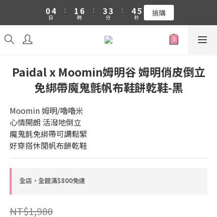
1
5
2
7
4
4
5
6
0
4
:
1
6
:
3
3
:
4
5
吉伊卡哇 新品上市88折+滿件贈零錢包(隨機)
搶購
日
時
分
秒
3
0
5
2
2
3
4
2
4
1
1
2
3
吉伊卡哇 新品上市88折+滿件贈零錢包(隨機)
1
3
0
0
1
2
0
2
0
1
1
0
Paidal x Moomin姆明谷 姆明俏皮倒立
0
免綁帶魔鬼氈帆布鞋餅乾鞋-黑
Moomin 姆明/嚕嚕米
心情開朗 活潑地倒立
魔鬼氈免綁帶可調鬆緊
好穿搭休閒帆布餅乾鞋
全店，全館滿$800免運
NT$1,980