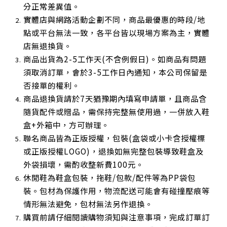
分正常差異值。
實體店與網路活動企劃不同，商品最優惠的時段/地
點或平台無法一致，各平台皆以現場方案為主，實體
店無退換貨。
商品出貨為2-5工作天(不含例假日)。如商品有問題
須取消訂單，會於3-5工作日內通知，本公司保留是
否接單的權利。
商品退換貨請於7天猶豫期內填寫申請單，且商品含
隨貨配件或贈品，需保持完整無使用過，一併放入鞋
盒+外箱中，方可辦理。
聯名商品皆為正版授權，包裝(盒袋或小卡含授權標
或正版授權LOGO)，退換如無完整包裝導致鞋盒及
外袋損壞，需酌收整新費100元。
休閒鞋為鞋盒包裝，拖鞋/包款/配件等為PP袋包
裝。包材為保護作用，物流配送可能會有碰撞壓痕等
情形無法避免，包材無法另作退換。
購買前請仔細閱讀購物須知與注意事項，完成訂單訂