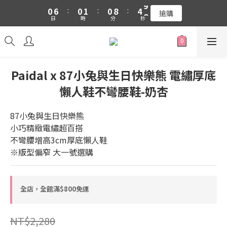
1
7
1
2
1
9
5
9
0
6
:
0
1
:
0
8
:
4
8
吉伊卡哇 新品上市88折+滿件贈零錢包(隨機)
搶購
日
時
分
秒
5
0
7
3
7
4
6
2
6
吉伊卡哇 新品上市88折+滿件贈零錢包(隨機)
3
5
1
5
2
4
0
4
1
3
3
Paidal x 87小兔與生日快樂熊 電繡厚底
0
2
2
懶人鞋不彎腰鞋-奶杏
1
1
0
0
87小兔與生日快樂熊
小巧精緻電繡超百搭
不彎腰增高3cm厚底懶人鞋
※版型偏窄 大一號選購
全店，全館滿$800免運
NT$2,280