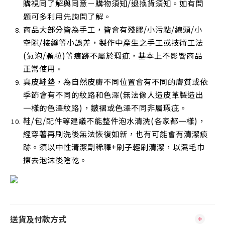
購視同了解與同意－購物須知/退換貨須知。如有問
題可多利用先詢問了解。
商品大部分皆為手工，皆會有殘膠/小污點/線頭/小
空隙/接縫等小誤差，製作中產生之手工或技術工法
(氣泡/顆粒)等痕跡不屬於瑕疵，基本上不影響商品
正常使用
。
真皮鞋墊，為自然皮膚不同位置會有不同的膚質或依
季節會有不同的紋路和色澤(無法像人造皮革製造出
一樣的色澤紋路)，皺褶或色澤不同非屬瑕疵。
鞋/包/配件等建議不能整件泡水清洗(各家都一樣)，
經穿著再刷洗後無法恢復如新，也有可能會有清潔痕
跡。須以中性清潔劑稀釋+刷子輕刷清潔，以濕毛巾
擦去泡沫後陰乾
。
送貨及付款方式