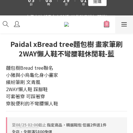
4
7
1
8
3
6
0
7
吉伊卡哇 新品上市88折+滿件贈零錢包(隨機)
吉伊卡哇 新品上市88折+滿件贈零錢包(隨機)
2
5
6
1
4
5
0
3
4
2
3
1
2
Paidal xBread tree麵包樹 畫家筆刷
0
1
2WAY懶人鞋不彎腰鞋休閒鞋-藍
0
麵包樹Bread tree聯名
小豬與小烏龜化身小畫家
繽紛筆刷 文青風
2WAY懶人鞋 踩腳鞋
可套著穿 可踩著穿
穿脫便利的不彎腰懶人鞋
至
08/25 02:00
截止
指定商品，精選鞋包 任選2件送1件
全店，全館滿$800免運