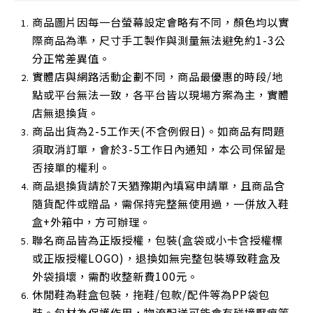
商品圖片因每一台螢幕設定會略有不同，顏色均以實
際商品為準，尺寸手工製作與測量無法避免約1-3公
分正常差異值。
實體店與網路活動企劃不同，商品最優惠的時段/地
點或平台無法一致，各平台皆以現場方案為主，實體
店無退換貨。
商品出貨為2-5工作天(不含例假日)。如商品有問題
須取消訂單，會於3-5工作日內通知，本公司保留是
否接單的權利。
商品退換貨請於7天猶豫期內填寫申請單，且商品含
隨貨配件或贈品，需保持完整無使用過，一併放入鞋
盒+外箱中，方可辦理。
聯名商品皆為正版授權，包裝(盒袋或小卡含授權標
或正版授權LOGO)，退換如無完整包裝導致鞋盒及
外袋損壞，需酌收整新費100元。
休閒鞋為鞋盒包裝，拖鞋/包款/配件等為PP袋包
裝。包材為保護作用，物流配送可能會有碰撞壓痕等