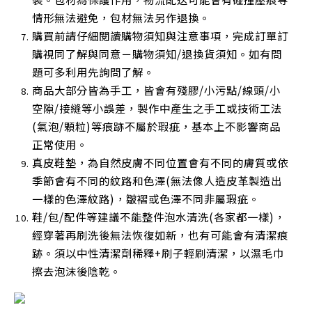
情形無法避免，包材無法另作退換。
購買前請仔細閱讀購物須知與注意事項，完成訂單訂
購視同了解與同意－購物須知/退換貨須知。如有問
題可多利用先詢問了解。
商品大部分皆為手工，皆會有殘膠/小污點/線頭/小
空隙/接縫等小誤差，製作中產生之手工或技術工法
(氣泡/顆粒)等痕跡不屬於瑕疵，基本上不影響商品
正常使用
。
真皮鞋墊，為自然皮膚不同位置會有不同的膚質或依
季節會有不同的紋路和色澤(無法像人造皮革製造出
一樣的色澤紋路)，皺褶或色澤不同非屬瑕疵。
鞋/包/配件等建議不能整件泡水清洗(各家都一樣)，
經穿著再刷洗後無法恢復如新，也有可能會有清潔痕
跡。須以中性清潔劑稀釋+刷子輕刷清潔，以濕毛巾
擦去泡沫後陰乾
。