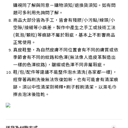
購視同了解與同意－購物須知/退換貨須知。如有問
題可多利用先詢問了解。
商品大部分皆為手工，皆會有殘膠/小污點/線頭/小
空隙/接縫等小誤差，製作中產生之手工或技術工法
(氣泡/顆粒)等痕跡不屬於瑕疵，基本上不影響商品
正常使用
。
真皮鞋墊，為自然皮膚不同位置會有不同的膚質或依
季節會有不同的紋路和色澤(無法像人造皮革製造出
一樣的色澤紋路)，皺褶或色澤不同非屬瑕疵。
鞋/包/配件等建議不能整件泡水清洗(各家都一樣)，
經穿著再刷洗後無法恢復如新，也有可能會有清潔痕
跡。須以中性清潔劑稀釋+刷子輕刷清潔，以濕毛巾
擦去泡沫後陰乾
。
送貨及付款方式