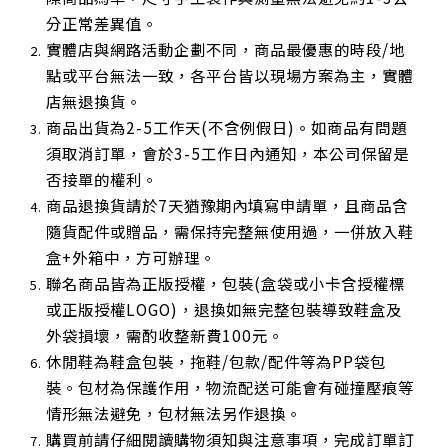
分正常差異值。
實體店與網路活動企劃不同，商品最優惠的時段/地
點或平台無法一致，各平台皆以現場方案為主，實體
店無退換貨。
商品出貨為2-5工作天(不含例假日)。如商品有問題
須取消訂單，會於3-5工作日內通知，本公司保留是
否接單的權利。
商品退換貨請於7天猶豫期內填寫申請單，且商品含
隨貨配件或贈品，需保持完整無使用過，一併放入鞋
盒+外箱中，方可辦理。
聯名商品皆為正版授權，包裝(盒袋或小卡含授權標
或正版授權LOGO)，退換如無完整包裝導致鞋盒及
外袋損壞，需酌收整新費100元。
休閒鞋為鞋盒包裝，拖鞋/包款/配件等為PP袋包
裝。包材為保護作用，物流配送可能會有碰撞壓痕等
情形無法避免，包材無法另作退換。
購買前請仔細閱讀購物須知與注意事項，完成訂單訂