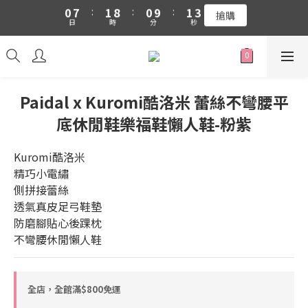
搶購
日
時
分
秒
6
0
7
8
0
2
吉伊卡哇 新品上市88折+滿件贈零錢包(隨機)
5
6
7
1
吉伊卡哇 新品上市88折+滿件贈零錢包(隨機)
4
5
6
0
3
4
5
2
3
4
1
2
3
Paidal x Kuromi酷洛米 蕾絲不彎腰平
0
1
2
0
1
底休閒鞋樂福鞋懶人鞋-粉紫
0
Kuromi酷洛米
精巧小電繡
側拼接蕾絲
透氣真皮足弓鞋墊
防磨腳貼心後踝枕
不彎腰休閒懶人鞋
全店，全館滿$800免運