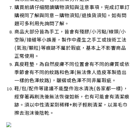
購買前請仔細閱讀購物須知與注意事項，完成訂單訂
購視同了解與同意－購物須知/退換貨須知。如有問
題可多利用先詢問了解。
商品大部分皆為手工，皆會有殘膠/小污點/線頭/小
空隙/接縫等小誤差，製作中產生之手工或技術工法
(氣泡/顆粒)等痕跡不屬於瑕疵，基本上不影響商品
正常使用
。
真皮鞋墊，為自然皮膚不同位置會有不同的膚質或依
季節會有不同的紋路和色澤(無法像人造皮革製造出
一樣的色澤紋路)，皺褶或色澤不同非屬瑕疵。
鞋/包/配件等建議不能整件泡水清洗(各家都一樣)，
經穿著再刷洗後無法恢復如新，也有可能會有清潔痕
跡。須以中性清潔劑稀釋+刷子輕刷清潔，以濕毛巾
擦去泡沫後陰乾
。