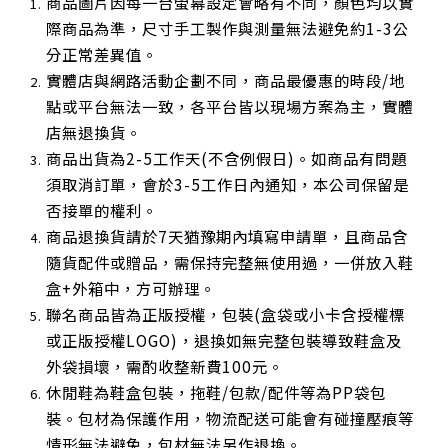
商品圖片因每一台螢幕設定會略有不同，顏色均以實
際商品為準，尺寸手工製作與測量無法避免約1-3公
分正常差異值。
實體店與網路活動企劃不同，商品最優惠的時段/地
點或平台無法一致，各平台皆以現場方案為主，實體
店無退換貨。
商品出貨為2-5工作天(不含例假日)。如商品有問題
須取消訂單，會於3-5工作日內通知，本公司保留是
否接單的權利。
商品退換貨請於7天猶豫期內填寫申請單，且商品含
隨貨配件或贈品，需保持完整無使用過，一併放入鞋
盒+外箱中，方可辦理。
聯名商品皆為正版授權，包裝(盒袋或小卡含授權標
或正版授權LOGO)，退換如無完整包裝導致鞋盒及
外袋損壞，需酌收整新費100元。
休閒鞋為鞋盒包裝，拖鞋/包款/配件等為PP袋包
裝。包材為保護作用，物流配送可能會有碰撞壓痕等
情形無法避免，包材無法另作退換。