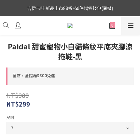
5
6
8
6
8
9
9
吉伊卡哇 新品上市88折+滿件贈零錢包(隨機)
吉伊卡哇 新品上市88折+滿件贈零錢包(隨機)
4
5
7
5
7
8
8
3
4
6
4
6
7
7
姆明谷 休閒鞋均$1299
2
9
3
5
3
5
6
6
1
8
2
4
2
4
5
5
0
7
:
1
3
:
1
3
:
4
4
搶購
Paidal 甜蜜寵物小白貓條紋平底夾腳涼
日
時
分
秒
6
0
2
0
2
3
3
5
1
1
2
2
拖鞋-黑
吉伊卡哇 新品上市88折+滿件贈零錢包(隨機)
4
0
0
1
1
3
0
0
2
全店，全館滿$800免運
1
0
NT$980
NT$299
尺吋