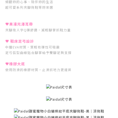
傾聽妳的心事、陪伴妳的生活
超可愛系列夾腳拖鞋等妳來選
♥果凍光澤耳帶
夾腳拖人字Q彈舒適，減輕腳掌抓鞋力量
♥ 鞋床足弓設計
中層EVA材質，質輕有彈性可吸震
足弓弧型曲線貼合腳掌給予雙腳足夠支撐
♥橡膠大底
使用防滑的橡膠材質，止滑抓地力更提昇