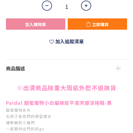
加入購物車
立即購買
加入追蹤清單
商品描述
※出清商品除重大瑕疵外恕不退換貨
Paidal 甜蜜寵物小白貓條紋平底夾腳涼拖鞋-黑
甜蜜寵物系列
毛孩子是我們的親密朋友
讓軟萌的小貓們
一起跟妳出門趴趴go