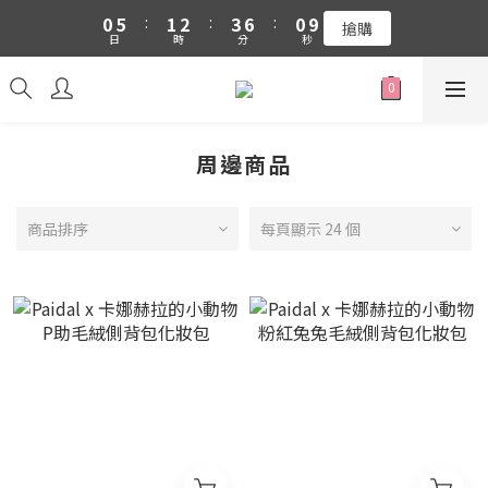
1
6
2
3
4
7
1
0
5
:
1
2
:
3
6
:
0
9
吉伊卡哇 新品上市88折+滿件贈零錢包(隨機)
搶購
日
時
分
秒
4
0
1
2
5
8
3
0
1
4
7
吉伊卡哇 新品上市88折+滿件贈零錢包(隨機)
2
0
3
6
1
2
5
0
1
4
周邊商品
0
3
2
1
商品排序
每頁顯示 24 個
0