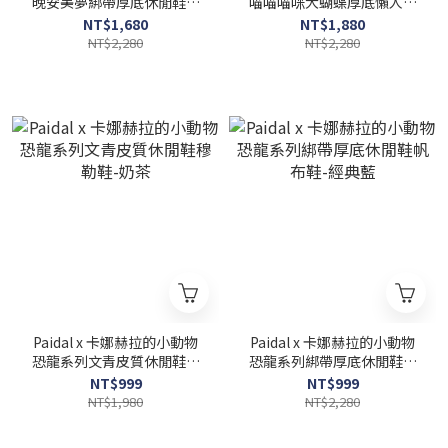
晚安美夢綁帶厚底休閒鞋帆
喵喵喵咪大蝴蝶厚底懶人鞋
布鞋-藍
不彎腰鞋-奶茶
NT$1,680
NT$1,880
NT$2,280
NT$2,280
Paidal x 卡娜赫拉的小動物
Paidal x 卡娜赫拉的小動物
恐龍系列文青皮質休閒鞋穆
恐龍系列綁帶厚底休閒鞋帆
勒鞋-奶茶
布鞋-經典藍
NT$999
NT$999
NT$1,980
NT$2,280