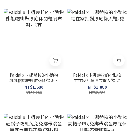
Paidal x 卡娜赫拉的小動物
Paidal x 卡娜赫拉的小動物
熊熊帽綁帶厚底休閒鞋帆布
宅在家抽鬚厚底懶人鞋-駝
鞋-卡其
NT$1,680
NT$1,880
NT$2,280
NT$2,280