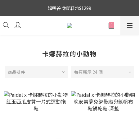
3
5
3
6
8
6
吉伊卡哇 新品上市88折+滿件贈零錢包(隨機)
姆明谷 休閒鞋均$1299
2
9
4
2
5
7
5
1
8
3
1
4
6
4
0
7
:
2
0
:
3
5
:
3
9
搶購
日
時
分
秒
6
1
2
4
2
8
5
0
1
3
1
7
吉伊卡哇 新品上市88折+滿件贈零錢包(隨機)
4
0
2
0
6
3
1
5
卡娜赫拉的小動物
2
0
4
1
3
0
2
商品排序
每頁顯示 24 個
1
0