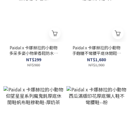
Paidal x 卡娜赫拉的小動物
Paidal x 卡娜赫拉的小動物
多采多姿小物果香鞋防水夾
手麴糖不彎腰平底休閒鞋樂
腳拖鞋-丁香紫
福鞋懶人鞋-灰
NT$299
NT$1,680
NT$980
NT$1,980