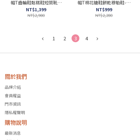
帽T齒輪鞋鬆糕鞋短筒靴馬
帽T棉花糖鞋餅乾穆勒鞋-水
丁靴-黑
藍
NT$1,399
NT$999
NT$2,980
NT$2,280
1
2
3
4
關於我們
品牌介紹
會員權益
門市資訊
隱私權聲明
購物說明
最新消息