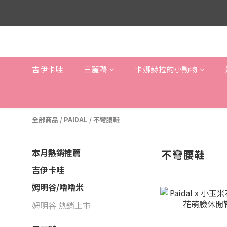
吉伊卡哇
三麗鷗
卡娜赫拉的小動物
全部商品
/
PAIDAL
/
不彎腰鞋
本月熱銷推薦
不彎腰鞋
吉伊卡哇
姆明谷/嚕嚕米
姆明谷 熱銷上市