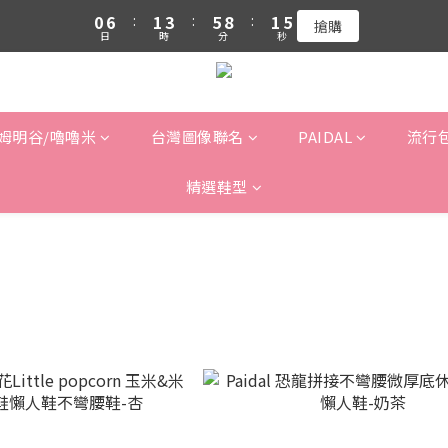
1
7
2
4
6
9
2
5
0
6
:
1
3
:
5
8
:
1
4
吉伊卡哇 新品上市88折+滿件贈零錢包(隨機)
搶購
日
時
分
秒
5
0
2
4
7
0
3
4
1
3
6
2
吉伊卡哇 新品上市88折+滿件贈零錢包(隨機)
3
0
2
5
1
2
1
4
0
1
0
3
姆明谷/嚕嚕米
台灣圖像聯名
PAIDAL
流行
0
2
1
精選鞋型
0