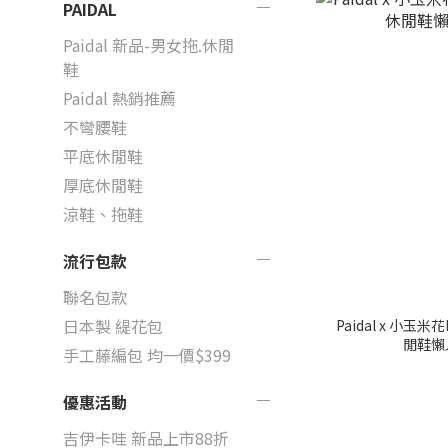
PAIDAL
Paidal 新品-男女拖.休閒
鞋
Paidal 熱銷推薦
不彎腰鞋
平底休閒鞋
厚底休閒鞋
涼鞋、拖鞋
流行包款
聯名包款
日本製 緹花包
Paidal x 小玉米花
閒鞋懶
手工藤編包 均一價$399
優惠活動
吉伊卡哇 新品上市88折