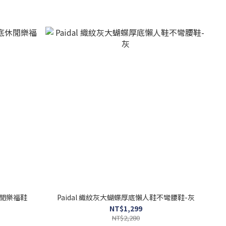
休閒樂福鞋
Paidal 織紋灰大蝴蝶厚底懶人鞋不彎腰鞋-灰
NT$1,299
NT$2,280