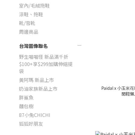
室內/毛絨拖鞋
涼鞋、拖鞋
靴/雪靴
周邊商品
台灣圖像聯名
野生喵喵怪 新品滿千折
$100+享$299加購伸縮提
袋
黃阿瑪 新品上市
Paidal x 小玉米花
奶油家族新品上市
閒鞋懶
胖鯊魚
麵包樹
87小兔CHICHI
狐狐好朋友