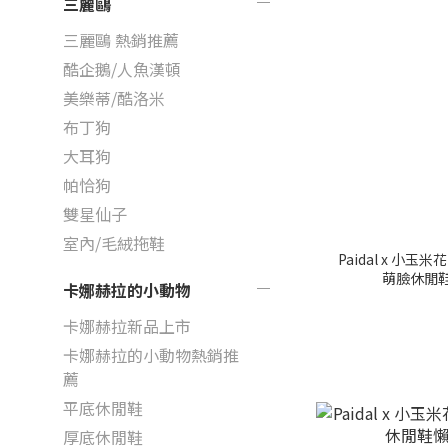
三麗鷗
三麗鷗 熱銷推薦
酷企鵝/人魚漢頓
美樂蒂/酷洛米
布丁狗
大耳狗
帕恰狗
雙星仙子
室內/毛絨拖鞋
Paidal x 小玉米花
萌臉休閒
卡娜赫拉的小動物
卡娜赫拉新品上市
卡娜赫拉的小動物熱銷推
薦
平底休閒鞋
厚底休閒鞋