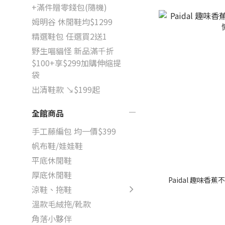
+滿件贈零錢包(隨機)
姆明谷 休閒鞋均$1299
精選鞋包 任選買2送1
野生喵貓怪 新品滿千折
$100+享$299加購伸縮提
袋
出清鞋款 ↘$199起
全館商品
手工藤編包 均一價$399
帆布鞋/娃娃鞋
平底休閒鞋
厚底休閒鞋
Paidal 趣味
涼鞋、拖鞋
溫款毛絨拖/靴款
角落小夥伴