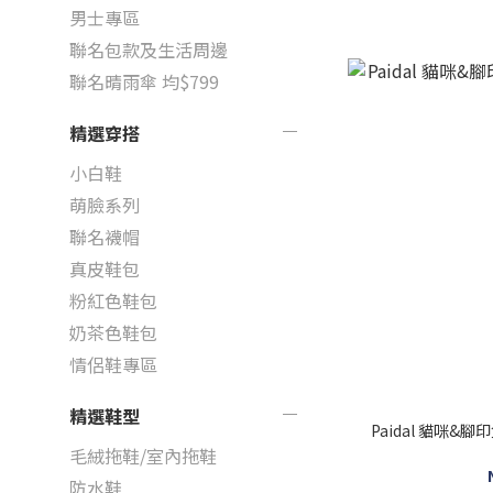
男士專區
聯名包款及生活周邊
聯名晴雨傘 均$799
精選穿搭
小白鞋
萌臉系列
聯名襪帽
真皮鞋包
粉紅色鞋包
奶茶色鞋包
情侶鞋專區
精選鞋型
Paidal 貓咪
毛絨拖鞋/室內拖鞋
防水鞋