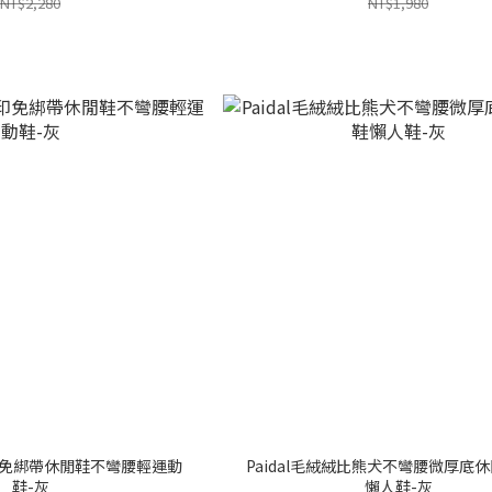
NT$2,280
NT$1,980
&腳印免綁帶休閒鞋不彎腰輕運動
Paidal毛絨絨比熊犬不彎腰微厚底
鞋-灰
懶人鞋-灰