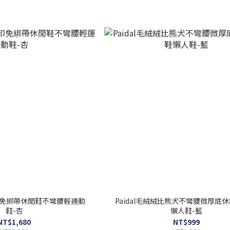
&腳印免綁帶休閒鞋不彎腰輕運動
Paidal毛絨絨比熊犬不彎腰微厚底
鞋-杏
懶人鞋-藍
NT$1,680
NT$999