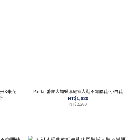
n 玉米&米花
Paidal 蕾絲大蝴蝶厚底懶人鞋不彎腰鞋-小白鞋
粉
NT$1,880
NT$2,280