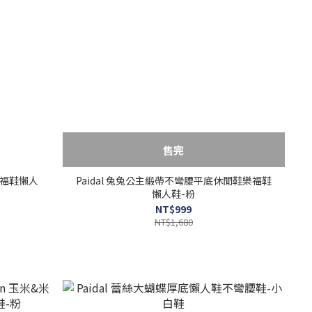
售完
樂福鞋懶人
Paidal 兔兔公主緞帶不彎腰平底休閒鞋樂福鞋
懶人鞋-粉
NT$999
NT$1,680