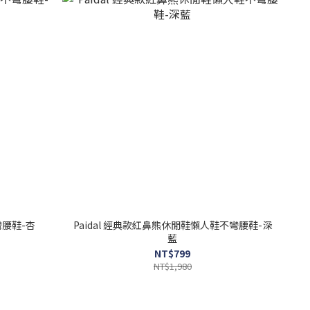
彎腰鞋-杏
Paidal 經典款紅鼻熊休閒鞋懶人鞋不彎腰鞋-深
藍
NT$799
NT$1,980