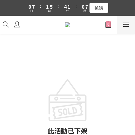
1
8
2
6
5
2
1
8
0
7
:
1
5
:
4
1
:
0
7
吉伊卡哇 新品上市88折+滿件贈零錢包(隨機)
搶購
日
時
分
秒
6
0
4
3
0
6
5
3
2
5
吉伊卡哇 新品上市88折+滿件贈零錢包(隨機)
4
2
1
4
3
1
0
3
2
0
2
1
1
0
0
此活動已下架